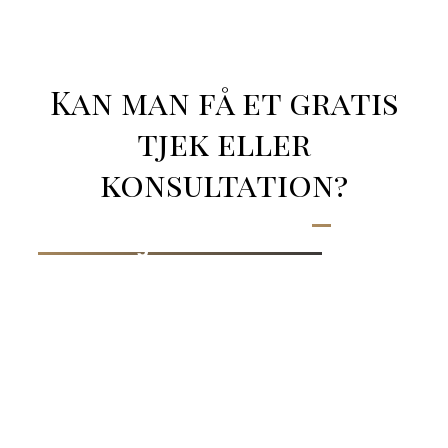
Kan man få et gratis
tjek eller
konsultation?
Hos Yasmen Beauty tilbyder vi
15
minutters gratis konsultation
, hvor vi
gennemgår dine ønsker, behov og
muligheder. Det giver dig tryghed og
klarhed, inden du beslutter dig for et
behandlingsforløb.