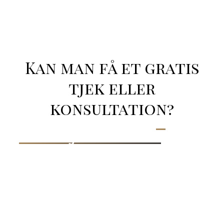
Kan man få et gratis
tjek eller
konsultation?
Hos Yasmen Beauty tilbyder vi
15
minutters gratis konsultation
, hvor vi
gennemgår dine ønsker, behov og
muligheder. Det giver dig tryghed og
klarhed, inden du beslutter dig for et
behandlingsforløb.